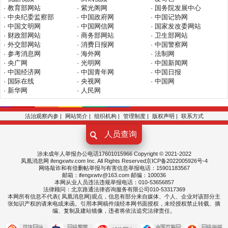
· 教育部网站
· 紫光阁网
· 国务院发展中心
· 中央纪委监察部
· 中国政府网
· 中国记协网
· 中国文明网
· 中国网信网
· 国家发改委网站
· 财政部网站
· 商务部网站
· 卫生部网站
· 外交部网站
· 消费日报网
· 中国警察网
· 参考消息网
· 海外网
· 法制网
· 央广网
· 光明网
· 中国新闻网
· 中国经济网
· 中国青年网
· 中国日报
· 国际在线
· 央视网
· 中国网
· 新华网
· 人民网
法治观察内参
|
网站简介
|
组织机构
|
管理制度
|
版权声明
|
联系方式
人员查询
涉未成年人举报办公电话17601015966 Copyright © 2021-2022
凤凰消息网 ifengxwtv.com Inc. All Rights Reserved京ICP备2022005926号-4
网络敲诈和有偿删帖举报与有害信息举报电话：15901183567
邮箱：ifengxwtv@163.com
邮编：100036
本网从业人员违法违规举报电话：010-53656857
法律顾问：北京路通法律咨询服务有限公司010-53317369
本网所有信息不代表{ 凤凰
消息
网}观点，信息有部分来自媒体、个人、企业对该部分主
张知识产权的请来电或来函。引用本网稿件须经本网书面授权，未经授权禁止转载、摘
编、复制及建站镜像，违者将依法追究法律责任。