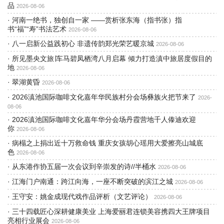
品
2026-08-06
·
河南一绝书，独创自一家 ——赏析张东海（指书张）指
书“福”“寿”书法艺术
2026-08-06
·
八一启新公益践初心 非遗传韵郑光荣艺暖京城
2026-08-06
·
所见墨央文旅∣车马碧凤栖湾八月启幕 倾力打造滇中旅居度假目的
地
2026-08-06
·
翠湖黄昏
2026-08-06
·
2026滇池国际咖啡文化嘉年华民族村分会场彝族火把节来了
2026-
08-06
·
2026滇池国际咖啡文化嘉年华分会场丹霞营地千人傣迪欢迎
你
2026-08-06
·
病榻之上捐出近十万救命钱 重庆女孩胡心瑶用大爱擦亮山城底
色
2026-08-06
·
从东港作协五届一次会议到辛崇发的诗//半桶水
2026-08-06
·
江海门户南通：跨江向海，一座不断突破的滨江之城
2026-08-06
·
王守安：姚金成现代戏作品评析（文艺评论）
2026-08-06
·
三十四载匠心深耕健康美业 上海爱丽君连锁美容携四大王牌项目
亮相行业展会
2026-08-06