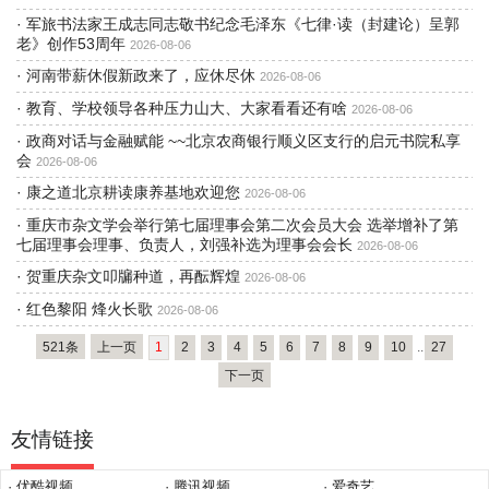
·
军旅书法家王成志同志敬书纪念毛泽东《七律·读（封建论）呈郭
老》创作53周年
2026-08-06
·
河南带薪休假新政来了，应休尽休
2026-08-06
·
教育、学校领导各种压力山大、大家看看还有啥
2026-08-06
·
政商对话与金融赋能 ~~北京农商银行顺义区支行的启元书院私享
会
2026-08-06
·
康之道北京耕读康养基地欢迎您
2026-08-06
·
重庆市杂文学会举行第七届理事会第二次会员大会 选举增补了第
七届理事会理事、负责人，刘强补选为理事会会长
2026-08-06
·
贺重庆杂文叩牖种道，再酝辉煌
2026-08-06
·
红色黎阳 烽火长歌
2026-08-06
521条
上一页
1
2
3
4
5
6
7
8
9
10
..
27
下一页
友情链接
· 优酷视频
· 腾讯视频
· 爱奇艺