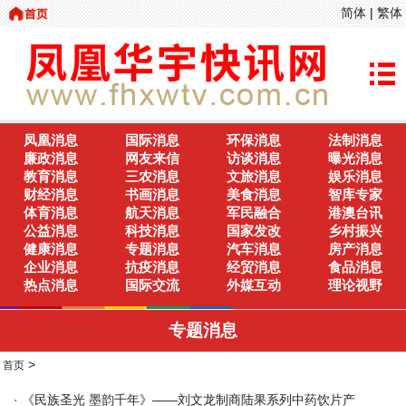
简体
|
繁体
凤凰消息
国际消息
环保消息
法制消息
廉政消息
网友来信
访谈消息
曝光消息
教育消息
三农消息
文旅消息
娱乐消息
财经消息
书画消息
美食消息
智库专家
体育消息
航天消息
军民融合
港澳台讯
公益消息
科技消息
国家发改
乡村振兴
健康消息
专题消息
汽车消息
房产消息
企业消息
抗疫消息
经贸消息
食品消息
热点消息
国际交流
外媒互动
理论视野
专题消息
>
首页
·
《民族圣光 墨韵千年》——刘文龙制商陆果系列中药饮片产