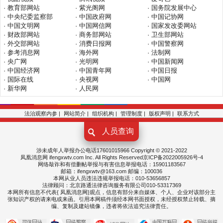
· 教育部网站
· 紫光阁网
· 国务院发展中心
· 中央纪委监察部
· 中国政府网
· 中国记协网
· 中国文明网
· 中国网信网
· 国家发改委网站
· 财政部网站
· 商务部网站
· 卫生部网站
· 外交部网站
· 消费日报网
· 中国警察网
· 参考消息网
· 海外网
· 法制网
· 央广网
· 光明网
· 中国新闻网
· 中国经济网
· 中国青年网
· 中国日报
· 国际在线
· 央视网
· 中国网
· 新华网
· 人民网
法治观察内参
|
网站简介
|
组织机构
|
管理制度
|
版权声明
|
联系方式
人员查询
涉未成年人举报办公电话17601015966 Copyright © 2021-2022
凤凰消息网 ifengxwtv.com Inc. All Rights Reserved京ICP备2022005926号-4
网络敲诈和有偿删帖举报与有害信息举报电话：15901183567
邮箱：ifengxwtv@163.com
邮编：100036
本网从业人员违法违规举报电话：010-53656857
法律顾问：北京路通法律咨询服务有限公司010-53317369
本网所有信息不代表{ 凤凰
消息
网}观点，信息有部分来自媒体、个人、企业对该部分主
张知识产权的请来电或来函。引用本网稿件须经本网书面授权，未经授权禁止转载、摘
编、复制及建站镜像，违者将依法追究法律责任。