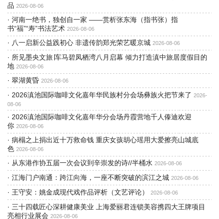
品
2026-08-06
·
河南一绝书，独创自一家 ——赏析张东海（指书张）指
书“福”“寿”书法艺术
2026-08-06
·
八一启新公益践初心 非遗传韵郑光荣艺暖京城
2026-08-06
·
所见墨央文旅∣车马碧凤栖湾八月启幕 倾力打造滇中旅居度假目的
地
2026-08-06
·
翠湖黄昏
2026-08-06
·
2026滇池国际咖啡文化嘉年华民族村分会场彝族火把节来了
2026-
08-06
·
2026滇池国际咖啡文化嘉年华分会场丹霞营地千人傣迪欢迎
你
2026-08-06
·
病榻之上捐出近十万救命钱 重庆女孩胡心瑶用大爱擦亮山城底
色
2026-08-06
·
从东港作协五届一次会议到辛崇发的诗//半桶水
2026-08-06
·
江海门户南通：跨江向海，一座不断突破的滨江之城
2026-08-06
·
王守安：姚金成现代戏作品评析（文艺评论）
2026-08-06
·
三十四载匠心深耕健康美业 上海爱丽君连锁美容携四大王牌项目
亮相行业展会
2026-08-06