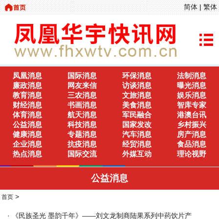
简体
|
繁体
凤凰消息
国际消息
环保消息
法制消息
廉政消息
网友来信
访谈消息
曝光消息
教育消息
三农消息
文旅消息
娱乐消息
财经消息
书画消息
美食消息
智库专家
体育消息
航天消息
军民融合
港澳台讯
公益消息
科技消息
国家发改
乡村振兴
健康消息
专题消息
汽车消息
房产消息
企业消息
抗疫消息
经贸消息
食品消息
热点消息
国际交流
外媒互动
理论视野
公益消息
>
首页
·
《民族圣光 墨韵千年》——刘文龙制商陆果系列中药饮片产