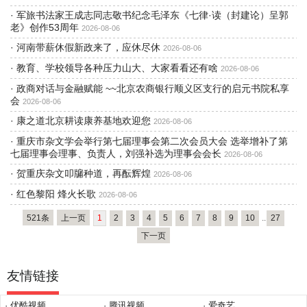
·
军旅书法家王成志同志敬书纪念毛泽东《七律·读（封建论）呈郭
老》创作53周年
2026-08-06
·
河南带薪休假新政来了，应休尽休
2026-08-06
·
教育、学校领导各种压力山大、大家看看还有啥
2026-08-06
·
政商对话与金融赋能 ~~北京农商银行顺义区支行的启元书院私享
会
2026-08-06
·
康之道北京耕读康养基地欢迎您
2026-08-06
·
重庆市杂文学会举行第七届理事会第二次会员大会 选举增补了第
七届理事会理事、负责人，刘强补选为理事会会长
2026-08-06
·
贺重庆杂文叩牖种道，再酝辉煌
2026-08-06
·
红色黎阳 烽火长歌
2026-08-06
521条
上一页
1
2
3
4
5
6
7
8
9
10
..
27
下一页
友情链接
· 优酷视频
· 腾讯视频
· 爱奇艺