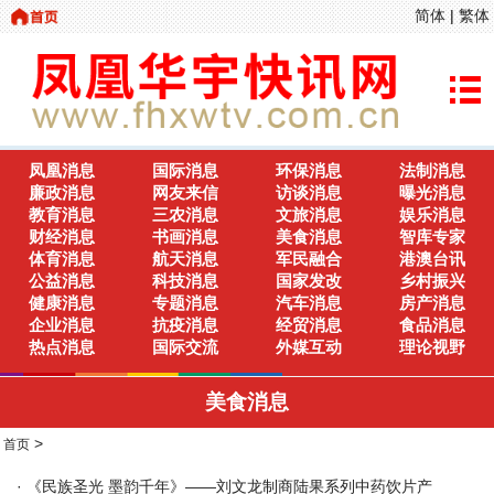
简体
|
繁体
凤凰消息
国际消息
环保消息
法制消息
廉政消息
网友来信
访谈消息
曝光消息
教育消息
三农消息
文旅消息
娱乐消息
财经消息
书画消息
美食消息
智库专家
体育消息
航天消息
军民融合
港澳台讯
公益消息
科技消息
国家发改
乡村振兴
健康消息
专题消息
汽车消息
房产消息
企业消息
抗疫消息
经贸消息
食品消息
热点消息
国际交流
外媒互动
理论视野
美食消息
>
首页
·
《民族圣光 墨韵千年》——刘文龙制商陆果系列中药饮片产