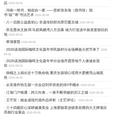
品
2026-08-06
·
河南一绝书，独创自一家 ——赏析张东海（指书张）指
书“福”“寿”书法艺术
2026-08-06
·
八一启新公益践初心 非遗传韵郑光荣艺暖京城
2026-08-06
·
所见墨央文旅∣车马碧凤栖湾八月启幕 倾力打造滇中旅居度假目的
地
2026-08-06
·
翠湖黄昏
2026-08-06
·
2026滇池国际咖啡文化嘉年华民族村分会场彝族火把节来了
2026-
08-06
·
2026滇池国际咖啡文化嘉年华分会场丹霞营地千人傣迪欢迎
你
2026-08-06
·
病榻之上捐出近十万救命钱 重庆女孩胡心瑶用大爱擦亮山城底
色
2026-08-06
·
从东港作协五届一次会议到辛崇发的诗//半桶水
2026-08-06
·
江海门户南通：跨江向海，一座不断突破的滨江之城
2026-08-06
·
王守安：姚金成现代戏作品评析（文艺评论）
2026-08-06
·
三十四载匠心深耕健康美业 上海爱丽君连锁美容携四大王牌项目
亮相行业展会
2026-08-06