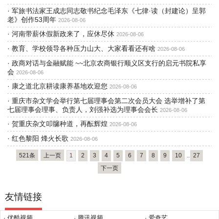
·
军旅书法家王成志同志敬书纪念毛泽东《七律·读（封建论）呈郭
老》创作53周年
2026-08-06
·
河南带薪休假新政来了，应休尽休
2026-08-06
·
教育、学校领导各种压力山大、大家看看还有啥
2026-08-06
·
政商对话与金融赋能 ~~北京农商银行顺义区支行的启元书院私享
会
2026-08-06
·
康之道北京耕读康养基地欢迎您
2026-08-06
·
重庆市杂文学会举行第七届理事会第二次会员大会 选举增补了第
七届理事会理事、负责人，刘强补选为理事会会长
2026-08-06
·
贺重庆杂文叩牖种道，再酝辉煌
2026-08-06
·
红色黎阳 烽火长歌
2026-08-06
521条
上一页
1
2
3
4
5
6
7
8
9
10
..
27
下一页
友情链接
· 优酷视频
· 腾讯视频
· 爱奇艺