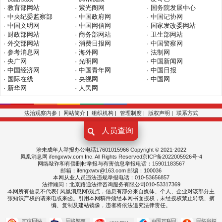
· 教育部网站
· 紫光阁网
· 国务院发展中心
· 中央纪委监察部
· 中国政府网
· 中国记协网
· 中国文明网
· 中国网信网
· 国家发改委网站
· 财政部网站
· 商务部网站
· 卫生部网站
· 外交部网站
· 消费日报网
· 中国警察网
· 参考消息网
· 海外网
· 法制网
· 央广网
· 光明网
· 中国新闻网
· 中国经济网
· 中国青年网
· 中国日报
· 国际在线
· 央视网
· 中国网
· 新华网
· 人民网
法治观察内参
|
网站简介
|
组织机构
|
管理制度
|
版权声明
|
联系方式
人员查询
涉未成年人举报办公电话17601015966 Copyright © 2021-2022
凤凰消息网 ifengxwtv.com Inc. All Rights Reserved京ICP备2022005926号-4
网络敲诈和有偿删帖举报与有害信息举报电话：15901183567
邮箱：ifengxwtv@163.com
邮编：100036
本网从业人员违法违规举报电话：010-53656857
法律顾问：北京路通法律咨询服务有限公司010-53317369
本网所有信息不代表{ 凤凰
消息
网}观点，信息有部分来自媒体、个人、企业对该部分主
张知识产权的请来电或来函。引用本网稿件须经本网书面授权，未经授权禁止转载、摘
编、复制及建站镜像，违者将依法追究法律责任。